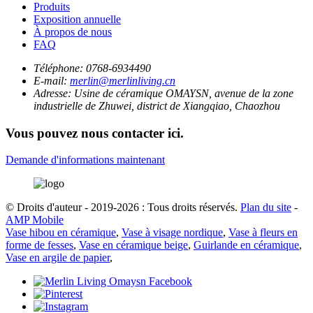
Produits
Exposition annuelle
À propos de nous
FAQ
Téléphone:
0768-6934490
E-mail:
merlin@merlinliving.cn
Adresse:
Usine de céramique OMAYSN, avenue de la zone
industrielle de Zhuwei, district de Xiangqiao, Chaozhou
Vous pouvez nous contacter ici.
Demande d'informations maintenant
© Droits d'auteur - 2019-2026 : Tous droits réservés.
Plan du site
-
AMP Mobile
Vase hibou en céramique
,
Vase à visage nordique
,
Vase à fleurs en
forme de fesses
,
Vase en céramique beige
,
Guirlande en céramique
,
Vase en argile de papier
,