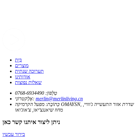
בַּיִת
מוצרים
תערוכה שנתית
אודותינו
שאלות נפוצות
טֵלֵפוֹן:
0768-6934490
merlin@merlinliving.cn
אֶלֶקטרוֹנִי:
כְּתוֹבֶת:
מפעל הקרמיקה OMAYSN, שדרת אזור התעשייה ג'ווויי,
מחוז שיאנגצ'יאו, צ'אוג'ואו
ניתן ליצור איתנו קשר כאן
בירור עכשיו