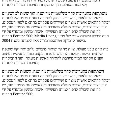
הזמן; בתעשיית עיצוב הפנים הקרמי, תמיד הייתה מחויבת לחתירה
לאומנות מעולה, תוך התמקדות באיכות ובשירות לקוחות;
משתתפת בתערוכות סחר בינלאומיות מדי שנה, תוך שימת לב לשינויים
בשוק הבינלאומי, כושר ייצור חזק לתמיכה בסוגים שונים של לקוחות
ויכולה להתאים אישית מוצרים ושירותים עסקיים בהתאם לסוגי העסקים;
קווי ייצור יציבים, איכות מעולה שהוכרה בינלאומית עם מוניטין טוב, יש
לה את היכולת להפוך למותג תעשייתי איכותי מהימן ומועדף על ידי
חברות Fortune 500; Merlin Living חווה וצברה עשרות שנים של ניסיון
בייצור קרמיקה וטרנספורמציה מאז הקמתה בשנת 2004.
כוח אדם טכני מעולה, צוות מחקר ופיתוח מוצרים נלהב ותחזוקה שוטפת
של ציוד הייצור, יכולות התיעוש עומדות בקצב הזמן; בתעשיית עיצוב
הפנים הקרמי תמיד מחויבת לחתירה לאומנות מעולה, תוך התמקדות
באיכות ובשירות לקוחות;
השתתפות בתערוכות סחר בינלאומיות מדי שנה, תשומת לב לשינויים
בשוק הבינלאומי, כושר ייצור חזק לתמיכה בסוגים שונים של לקוחות
ויכולה להתאים אישית מוצרים ושירותים עסקיים בהתאם לסוגי העסקים;
קווי ייצור יציבים, איכות מעולה שהוכרה בינלאומית עם מוניטין טוב, יש
לה את היכולת להפוך למותג תעשייתי איכותי מהימן ומועדף על ידי
חברות Fortune 500;