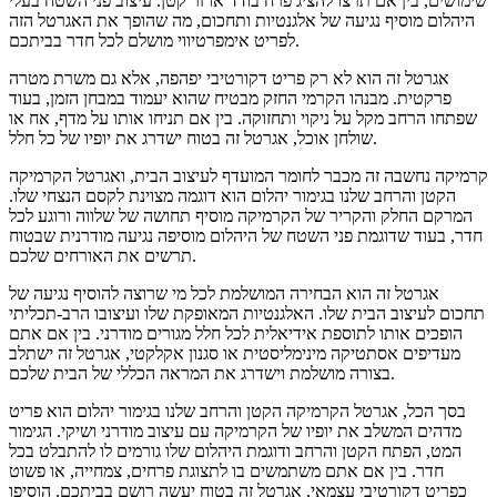
שימושים, בין אם תרצו להציג פרח בודד או זר קטן. עיצוב פני השטח בעלי
היהלום מוסיף נגיעה של אלגנטיות ותחכום, מה שהופך את האגרטל הזה
לפריט אימפרטיווי מושלם לכל חדר בביתכם.
אגרטל זה הוא לא רק פריט דקורטיבי יפהפה, אלא גם משרת מטרה
פרקטית. מבנהו הקרמי החזק מבטיח שהוא יעמוד במבחן הזמן, בעוד
שפתחו הרחב מקל על ניקוי ותחזוקה. בין אם תניחו אותו על מדף, אח או
שולחן אוכל, אגרטל זה בטוח ישדרג את יופיו של כל חלל.
קרמיקה נחשבה זה מכבר לחומר המועדף לעיצוב הבית, ואגרטל הקרמיקה
הקטן והרחב שלנו בגימור יהלום הוא דוגמה מצוינת לקסם הנצחי שלו.
המרקם החלק והקריר של הקרמיקה מוסיף תחושה של שלווה ורוגע לכל
חדר, בעוד שדוגמת פני השטח של היהלום מוסיפה נגיעה מודרנית שבטוח
תרשים את האורחים שלכם.
אגרטל זה הוא הבחירה המושלמת לכל מי שרוצה להוסיף נגיעה של
תחכום לעיצוב הבית שלו. האלגנטיות המאופקת שלו ועיצובו הרב-תכליתי
הופכים אותו לתוספת אידיאלית לכל חלל מגורים מודרני. בין אם אתם
מעדיפים אסתטיקה מינימליסטית או סגנון אקלקטי, אגרטל זה ישתלב
בצורה מושלמת וישדרג את המראה הכללי של הבית שלכם.
בסך הכל, אגרטל הקרמיקה הקטן והרחב שלנו בגימור יהלום הוא פריט
מדהים המשלב את יופיו של הקרמיקה עם עיצוב מודרני ושיקי. הגימור
המט, הפתח הקטן והרחב ודוגמת היהלום שלו גורמים לו להתבלט בכל
חדר. בין אם אתם משתמשים בו לתצוגת פרחים, צמחייה, או פשוט
כפריט דקורטיבי עצמאי, אגרטל זה בטוח יעשה רושם בביתכם. הוסיפו