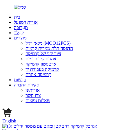
בַּיִת
אודות המפעל
תַעֲרוּכָה
קָטָלוֹג
מוצרים
מלאי רגיל (MOQ12PCS)
הדפסה תלת-ממדית קרמית
ציור ידני של קרמיקה
אמנות קיר קרמית
ארטסטון קרמיקה
קרמיקה בעבודת יד
קרמיקה אחרת
חֲדָשׁוֹת
סקירת החברה
אודותינו
צרו קשר
שאלות נפוצות
English