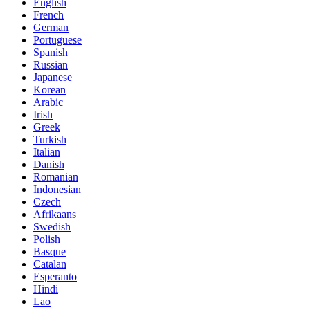
English
French
German
Portuguese
Spanish
Russian
Japanese
Korean
Arabic
Irish
Greek
Turkish
Italian
Danish
Romanian
Indonesian
Czech
Afrikaans
Swedish
Polish
Basque
Catalan
Esperanto
Hindi
Lao