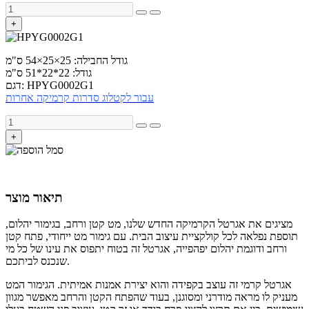
+
גודל החבילה: 25×25×54 ס"מ
גודל: 22*22*51 ס"מ
דגם: HPYG0002G1
עבור לקטלוג סדרות קרמיקה אחרות
+
תיאור מוצר
מציגים את אגרטל הקרמיקה החדש שלנו, מט קטן ורחב, בגימור יהלום,
תוספת נפלאה לכל קולקציית עיצוב הבית. עם גימור מט ייחודי, פתח קטן
ורחב ודוגמת יהלום יפהפייה, אגרטל זה בטוח יתפוס את עינו של כל מי
שנכנס לביתכם.
אגרטל קרמי זה עוצב בקפידה והוא יצירת אמנות אמיתית. הגימור המט
מעניק לו מראה מודרני ומסוגנן, בעוד שהפתח הקטן והרחב מאפשר מגוון