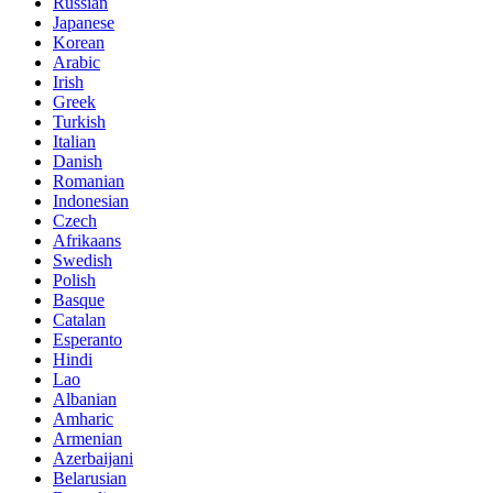
Russian
Japanese
Korean
Arabic
Irish
Greek
Turkish
Italian
Danish
Romanian
Indonesian
Czech
Afrikaans
Swedish
Polish
Basque
Catalan
Esperanto
Hindi
Lao
Albanian
Amharic
Armenian
Azerbaijani
Belarusian