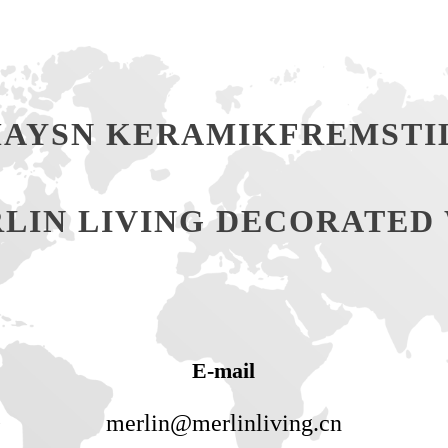
YSN KERAMIKFREMSTILL
LIN LIVING DECORATED W
E-mail
l
merlin@merlinliving.cn