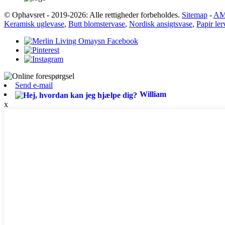
© Ophavsret - 2019-2026: Alle rettigheder forbeholdes.
Sitemap
-
AM
Keramisk uglevase
,
Butt blomstervase
,
Nordisk ansigtsvase
,
Papir ler
Send e-mail
William
x