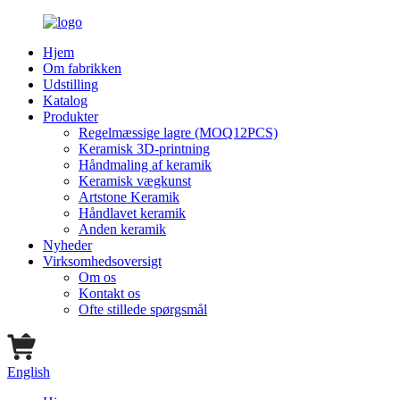
Hjem
Om fabrikken
Udstilling
Katalog
Produkter
Regelmæssige lagre (MOQ12PCS)
Keramisk 3D-printning
Håndmaling af keramik
Keramisk vægkunst
Artstone Keramik
Håndlavet keramik
Anden keramik
Nyheder
Virksomhedsoversigt
Om os
Kontakt os
Ofte stillede spørgsmål
English