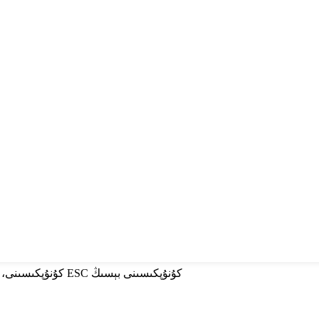
ئىزدەش ئۈچۈن Enter كۇنۇپكىسىنى، تاقاش ئۈچۈن ESC كۇنۇپكىسىنى بېسىڭ