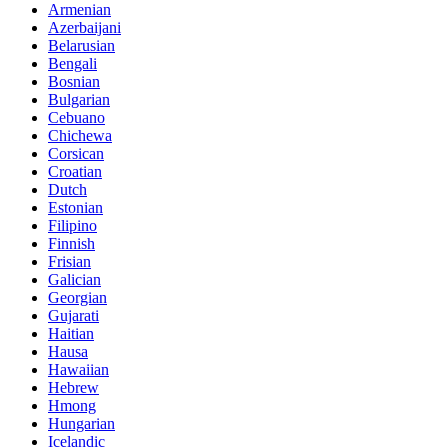
Armenian
Azerbaijani
Belarusian
Bengali
Bosnian
Bulgarian
Cebuano
Chichewa
Corsican
Croatian
Dutch
Estonian
Filipino
Finnish
Frisian
Galician
Georgian
Gujarati
Haitian
Hausa
Hawaiian
Hebrew
Hmong
Hungarian
Icelandic