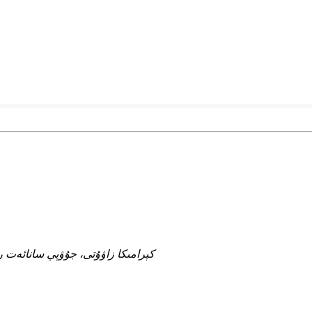
OMAYSN كېرامىكا زاۋۇتى، جۇۋېي سانائ