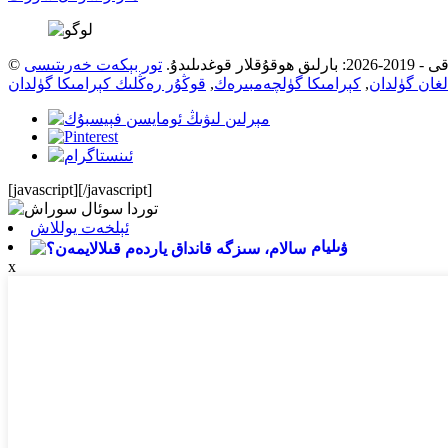
ۇقلار قوغدىلىدۇ.
تور بېكەت خەرىتىسى
لغان گۈلدان
,
كېرامىكا گۈلچەمبىرەك
,
قوڭۇر رەڭلىك كېرامىكا گۈلدان
[javascript]
[/javascript]
ئېلخەت يوللاش
ۋىليام
x