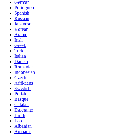
German
Portuguese
Spanish
Russian
Japanese
Korean
Arabic
Irish
Greek
Turkish
Italian
Danish
Romanian
Indonesian
Czech
Afrikaans
Swedish
Polish
Basque
Catalan
Esperanto
Hindi
Lao
Albanian
Amharic