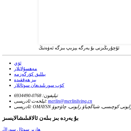
ئۇچۇرىڭىزنى بۇ يەرگە يېزىپ بىزگە ئەۋەتىڭ
ئۆي
مەھسۇلاتلار
يىللىق كۆرگەزمە
بىز ھەققىدە
كۆپ سورىلىدىغان سوئاللار
تېلېفون:
0768-6934490
merlin@merlinliving.cn
ئېلخەت ئادرېسى:
ەت رايونى كوچىسى، شياڭچياۋ رايونى، چاۋجوۋ
ئادرېسى:
بۇ يەردە بىز بىلەن ئالاقىلىشالايسىز
ھازىر سوئال سوراڭ