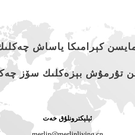
ايسن كېرامىكا ياساش چەكلى
ن تۇرمۇش بېزەكلىك سۆز چەك
ئېلېكترونلۇق خەت
merlin@merlinliving.cn