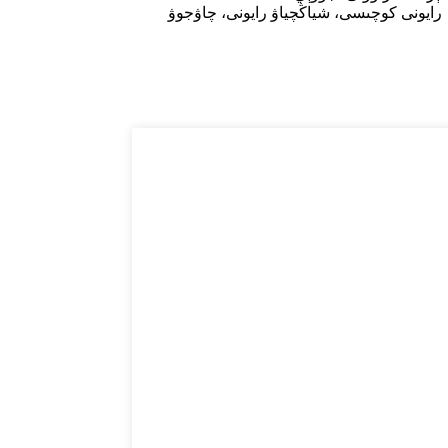
رايونى كوچىسى، شياڭچياۋ رايونى، چاۋجوۋ