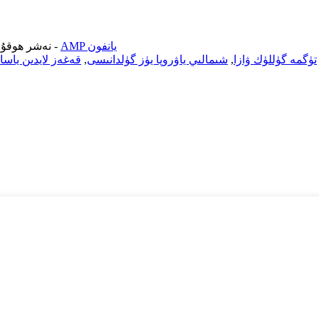
AMP يانفون
-
© نەشر ھوقۇقى - 2019-2026: بارلىق ھوق
تۈگمە گۈللۈك ۋازا
,
شىمالىي ياۋروپا يۈز گۈلدانىسى
,
قەغەز لايدىن ياسا