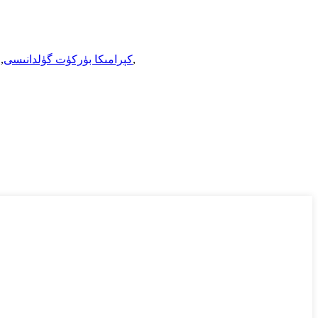
,
كېرامىكا بۈركۈت گۈلدانىسى
,