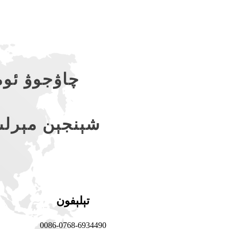
چاۋجوۋ ئوم
شېنجېن مېرلى
تېلېفون
0086-0768-6934490