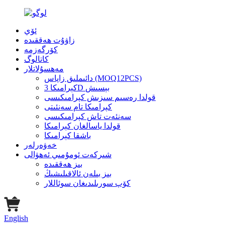
ئۆي
زاۋۇت ھەققىدە
كۆرگەزمە
كاتالوگ
مەھسۇلاتلار
دائىملىق زاپاس (MOQ12PCS)
كېرامىكا 3D بېسىش
قولدا رەسىم سىزىش كېرامىكىسى
كېرامىكا تام سەنئىتى
سەنئەت تاش كېرامىكىسى
قولدا ياسالغان كېرامىكا
باشقا كېرامىكا
خەۋەرلەر
شىركەت ئومۇمىي ئەھۋالى
بىز ھەققىدە
بىز بىلەن ئالاقىلىشىڭ
كۆپ سورىلىدىغان سوئاللار
English