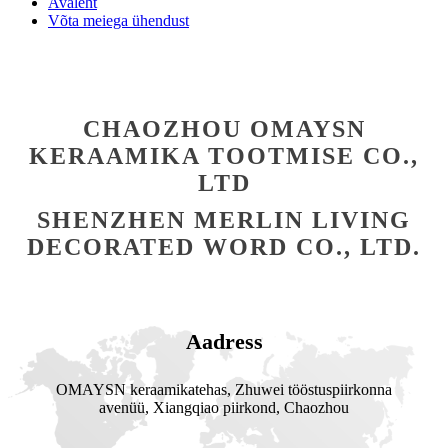
Avaleht
Võta meiega ühendust
CHAOZHOU OMAYSN
KERAAMIKA TOOTMISE CO.,
LTD
SHENZHEN MERLIN LIVING
DECORATED WORD CO., LTD.
Aadress
OMAYSN keraamikatehas, Zhuwei tööstuspiirkonna
avenüü, Xiangqiao piirkond, Chaozhou