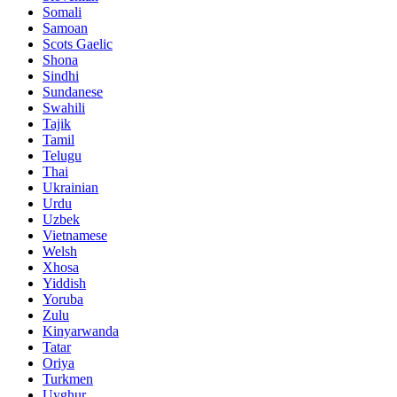
Somali
Samoan
Scots Gaelic
Shona
Sindhi
Sundanese
Swahili
Tajik
Tamil
Telugu
Thai
Ukrainian
Urdu
Uzbek
Vietnamese
Welsh
Xhosa
Yiddish
Yoruba
Zulu
Kinyarwanda
Tatar
Oriya
Turkmen
Uyghur