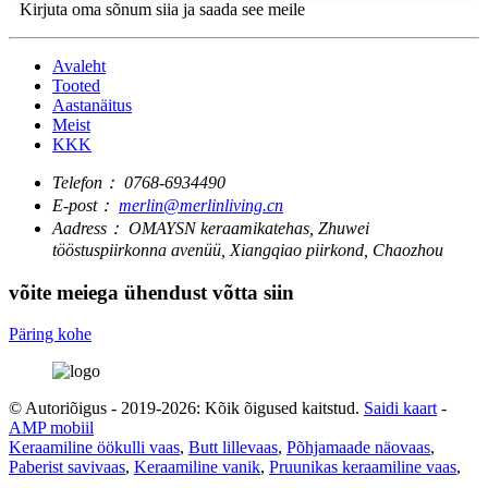
Kirjuta oma sõnum siia ja saada see meile
Avaleht
Tooted
Aastanäitus
Meist
KKK
Telefon：
0768-6934490
E-post：
merlin@merlinliving.cn
Aadress：
OMAYSN keraamikatehas, Zhuwei
tööstuspiirkonna avenüü, Xiangqiao piirkond, Chaozhou
võite meiega ühendust võtta siin
Päring kohe
© Autoriõigus - 2019-2026: Kõik õigused kaitstud.
Saidi kaart
-
AMP mobiil
Keraamiline öökulli vaas
,
Butt lillevaas
,
Põhjamaade näovaas
,
Paberist savivaas
,
Keraamiline vanik
,
Pruunikas keraamiline vaas
,