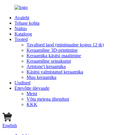
Avaleht
Tehase kohta
Näitus
Kataloog
Tooted
Tavalised laod (minimaalne kogus 12 tk)
Keraamiline 3D-printimine
Keraamika käsitsi maalimine
Keraamiline seinakunst
Artstone'i keraamika
Käsitsi valmistatud keraamika
Muu keraamika
Uudised
Ettevõtte ülevaade
Meist
Võta meiega ühendust
KKK
English