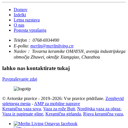
Domov
Izdelki
Letna razstava
O nas
Pogosta vprašanja
Telefon：
0768-6934490
E-pošta:
merlin@merlinliving.cn
Naslov：
Tovarna keramike OMAYSN, avenija industrijskega
območja Zhuwei, okrožje Xiangqiao, Chaozhou
lahko nas kontaktirate tukaj
Povpraševanje zdaj
© Avtorske pravice - 2019–2026: Vse pravice pridržane.
Zemljevid
spletnega mesta
-
AMP za mobilne naprave
Keramična vaza sova
,
Vaza za rože Butt
,
Nordijska vaza za obraz
,
Vaza iz papirnate gline
,
Keramična girlanda
,
Rjava keramična vaza
,