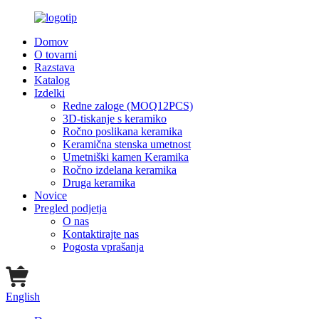
Domov
O tovarni
Razstava
Katalog
Izdelki
Redne zaloge (MOQ12PCS)
3D-tiskanje s keramiko
Ročno poslikana keramika
Keramična stenska umetnost
Umetniški kamen Keramika
Ročno izdelana keramika
Druga keramika
Novice
Pregled podjetja
O nas
Kontaktirajte nas
Pogosta vprašanja
English