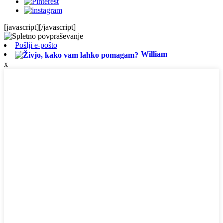
[javascript]
[/javascript]
Pošlji e-pošto
William
x