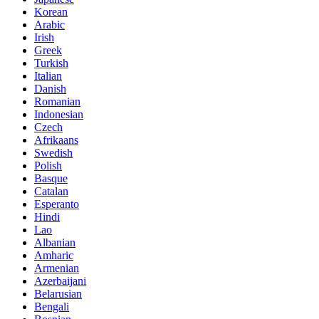
Korean
Arabic
Irish
Greek
Turkish
Italian
Danish
Romanian
Indonesian
Czech
Afrikaans
Swedish
Polish
Basque
Catalan
Esperanto
Hindi
Lao
Albanian
Amharic
Armenian
Azerbaijani
Belarusian
Bengali