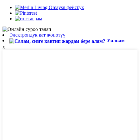
Электрондук кат жөнөтүү
Уильям
x