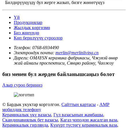
Билдирүүңүздү бул жерге жазып, бизге жөнөтүңүз
Үй
Продукциялар
Жылдык көргөзмө
Биз жөнүндө
Көп берилүүчү суроолор
Телефон:
0768-6934490
Электрондук почта:
merlin@merlinliving.cn
Дареги:
OMAYSN керамика фабрикасы, Чжувэй өнөр
жай аймагы проспектиси, Сянцяо району, Чаожоу
биз менен бул жерден байланышсаңыз болот
Азыр суроо бериңиз
© Бардык укуктар корголгон.
Сайттын картасы
-
AMP
мобилдик телефону
Керамикалык үкү вазасы
,
Гүл вазасынын жамбашы
,
Скандинавиялык бет вазасы
,
Кагаз чоподон жасалган ваза
,
Керамикалык гирлянда
,
Күңүрт түстөгү керамикалык ваза
,