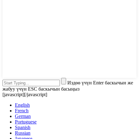
Издөө үчүн Enter баскычын же
жабуу үчүн ESC баскычын басыңыз
[javascript]
[/javascript]
English
French
German
Portuguese
Spanish
Russian
Japanese