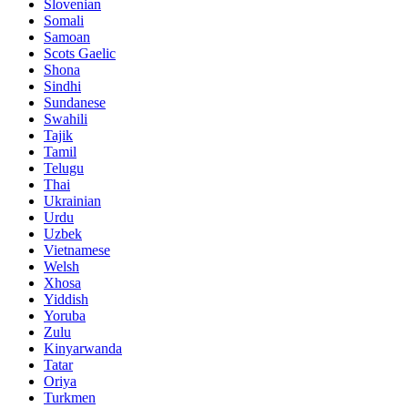
Slovenian
Somali
Samoan
Scots Gaelic
Shona
Sindhi
Sundanese
Swahili
Tajik
Tamil
Telugu
Thai
Ukrainian
Urdu
Uzbek
Vietnamese
Welsh
Xhosa
Yiddish
Yoruba
Zulu
Kinyarwanda
Tatar
Oriya
Turkmen