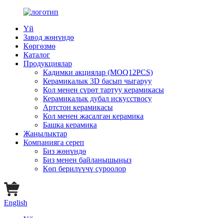
Үй
Завод жөнүндө
Көргөзмө
Каталог
Продукциялар
Кадимки акциялар (MOQ12PCS)
Керамикалык 3D басып чыгаруу
Кол менен сүрөт тартуу керамикасы
Керамикалык дубал искусствосу
Артстон керамикасы
Кол менен жасалган керамика
Башка керамика
Жаңылыктар
Компанияга сереп
Биз жөнүндө
Биз менен байланышыңыз
Көп берилүүчү суроолор
English