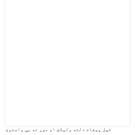
خپل پیغام دلته ولیکئ او موږ ته یې واستوئ