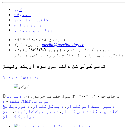
کور
محصولات
کلنی نندارتون
زموږ په اړه
پرله پسې پوښتنې
تلیفون:
۰۷۶۸-۶۹۳۴۴۹۰
merlin@merlinliving.cn
برېښنالیک:
پته:
د OMAYSN سیرامیک فابریکه، د ژووای
صنعتي سیمې سړک، د ژیانګ چیاو ولسوالۍ، چاوژو
تاسو کولی شئ دلته موږ سره اړیکه ونیسئ
اوس پوښتنه وکړئ
© د چاپ حق - ۲۰۱۹-۲۰۲۶: ټول حقونه خوندي دي.
د سایټ
د AMP موبایل
نقشه
-
د سیرامیک الو ګلدان
,
د بټ ګل ګلدان
,
د نورډیک مخ
ګلدان
,
د کاغذ خټې ګلدان
,
د سیرامیک ګارلینډ
,
د تن
,
سرامیک ګلدان