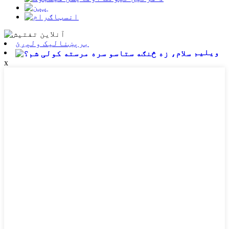
برېښنالیک ولېږئ
ویلیم
x