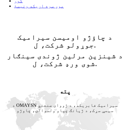
کور
موږ سره اړیکه ونیسئ
د چاؤژو اومیسن سیرامیک
جوړولو شرکت، ل.
د شینزین مرلین ژوندی سینګار
شوی ورډ شرکت، ل.
پته
د OMAYSN سیرامیک فابریکه، د ژووای صنعتي
سیمې سړک، د ژیانګ چیاو ولسوالۍ، چاوژو