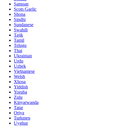
Samoan
Scots Gaelic
Shona
Sindhi
Sundanese
Swahili
Tajik
Tamil
Telugu
Thai
Ukrainian
Urdu
Uzbek
Vietnamese
Welsh
Xhosa
Yiddish
Yoruba
Zulu
Kinyarwanda
Tatar
Oriya
Turkmen
Uyghur