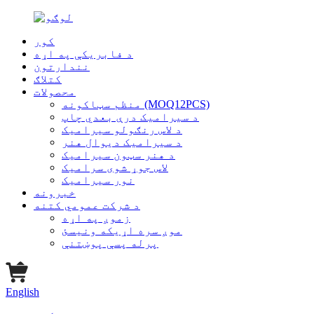
کور
د فابریکې په اړه
نندارتون
کتلاګ
محصولات
منظم سټاکونه (MOQ12PCS)
د سیرامیک درې بعدي چاپ
د لاس رنګولو سیرامیک
د سیرامیک دیوال هنر
د هنر سټون سیرامیک
لاس جوړ شوی سرامیک
نور سیرامیک
خبرونه
د شرکت عمومي کتنه
زموږ په اړه
موږ سره اړیکه ونیسئ
پرله پسې پوښتنې
English