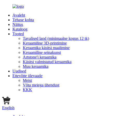
Avaleht
Tehase kohta
Näitus
Kataloog
Tooted
Tavalised laod (minimaalne kogus 12 tk)
Keraamiline 3D-printimine
Keraamika käsitsi maalimine
Keraamiline seinakunst
Artstone'i keraamika
Käsitsi valmistatud keraamika
Muu keraamika
Uudised
Ettevõtte ülevaade
Meist
Võta meiega ühendust
KKK
English