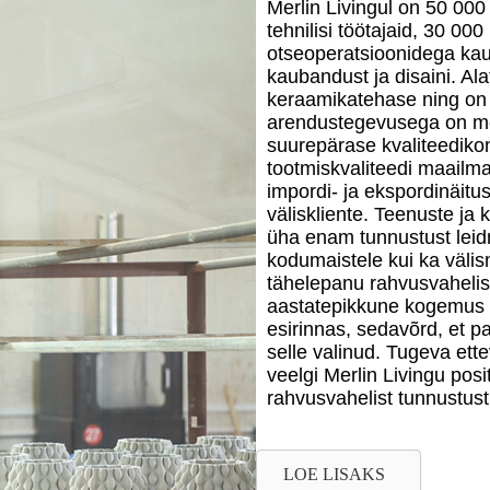
Merlin Livingul on 50 00
tehnilisi töötajaid, 30 0
otseoperatsioonidega kau
kaubandust ja disaini. Al
keraamikatehase ning on 
arendustegevusega on mei
suurepärase kvaliteedikon
tootmiskvaliteedi maailm
impordi- ja ekspordinäitu
väliskliente. Teenuste ja
üha enam tunnustust lei
kodumaistele kui ka välism
tähelepanu rahvusvahelise
aastatepikkune kogemus t
esirinnas, sedavõrd, et p
selle valinud. Tugeva ette
veelgi Merlin Livingu posi
rahvusvahelist tunnustust
LOE LISAKS