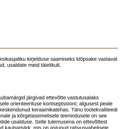
 Üksikasjaliku kirjelduse saamiseks klõpsake vastaval
ud, usaldate meid täielikult.
kaubamärgid järgivad ettevõtte vastutusalaks
usele orienteerituse kontseptsiooni; algusest peale
e keskendunud keraamikatehas. Tänu tootekvaliteedi
innale ja kõrgetasemelisele teenindusele on see
ientide usalduse. Selle tulemusena on ettevõttest
ud kaubamärk, mis on astunud rahvusvahelisele