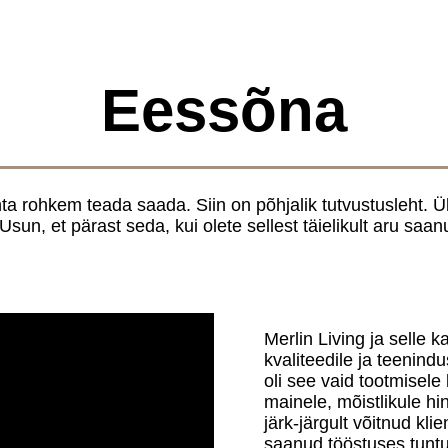
Eessõna
kohta rohkem teada saada. Siin on põhjalik tutvustusleht.
Usun, et pärast seda, kui olete sellest täielikult aru saan
Merlin Living ja selle 
kvaliteedile ja teenind
oli see vaid tootmisel
mainele, mõistlikule h
järk-järgult võitnud kl
saanud tööstuses tunt