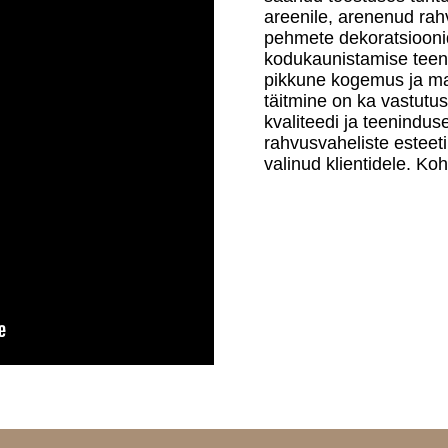
areenile, arenenud ra
pehmete dekoratsioonid
kodukaunistamise teenu
pikkune kogemus ja ma
täitmine on ka vastutus
kvaliteedi ja teenindu
rahvusvaheliste esteetil
valinud klientidele. Kohtl