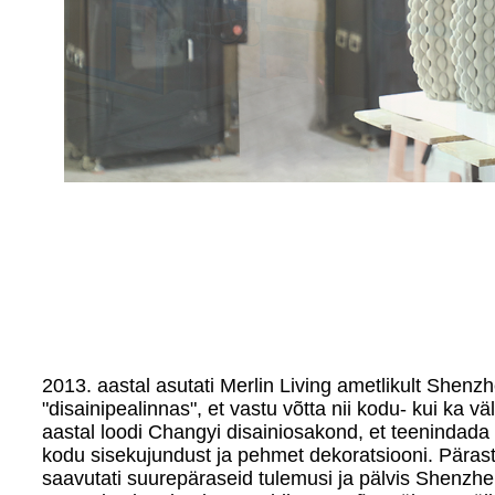
2013. aastal asutati Merlin Living ametlikult Shenzh
"disainipealinnas", et vastu võtta nii kodu- kui ka v
aastal loodi Changyi disainiosakond, et teenindada
kodu sisekujundust ja pehmet dekoratsiooni. Pärast
saavutati suurepäraseid tulemusi ja pälvis Shenzh