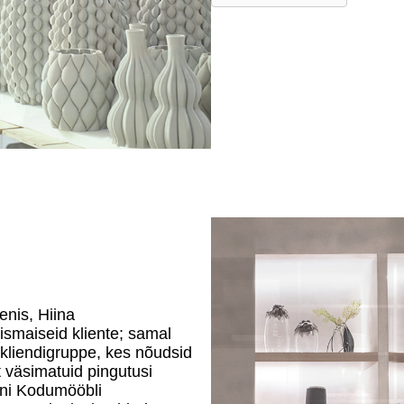
enis, Hiina
älismaiseid kliente; samal
 kliendigruppe, kes nõudsid
 väsimatuid pingutusi
eni Kodumööbli