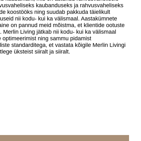
hvusvaheliseks kaubanduseks ja rahvusvaheliseks
e koostööks ning suudab pakkuda täielikult
seid nii kodu- kui ka välismaal. Aastakümnete
ine on pannud meid mõistma, et klientide ootuste
. Merlin Living jätkab nii kodu- kui ka välismaal
se optimeerimist ning sammu pidamist
iste standarditega, et vastata kõigile Merlin Livingi
ege üksteist siiralt ja siiralt.