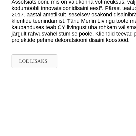
Assotsiatsiooni, mis on valdkonna võtmeüksus, välj
kodumööbli innovatsioonidisaini eest". Pärast teat
2017. aastal ametlikult iseseisev osakond disainibrä
klientide teenindamist. Tänu Merlin Livingu toote 
kaubanduses teab CY livingust üha rohkem välismais
järgult rahvusvahelistumise poole. Kliendid teevad p
projektide pehme dekoratsiooni disaini koostööd.
LOE LISAKS