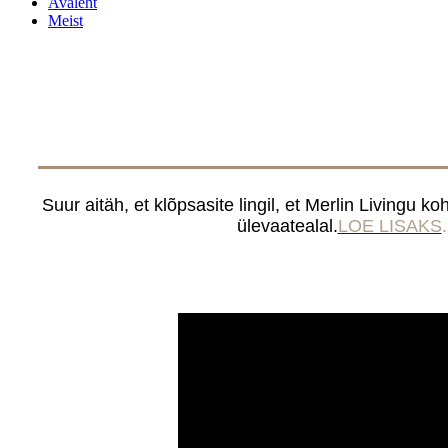
Avaleht
Meist
Suur aitäh, et klõpsasite lingil, et Merlin Livingu 
ülevaatealal.
LOE LISAKS
.