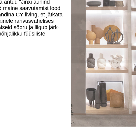
a antud "Jinxi auhind
ud maine saavutamist loodi
ndina CY living, et jätkata
mainele rahvusvahelises
eid sõpru ja liigub järk-
õhjalikku füüsiliste