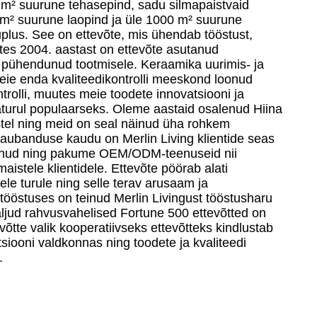
0 m² suurune tehasepind, sadu silmapaistvaid
00 m² suurune laopind ja üle 1000 m² suurune
plus. See on ettevõte, mis ühendab tööstust,
ates 2004. aastast on ettevõte asutanud
pühendunud tootmisele. Keraamika uurimis- ja
e enda kvaliteedikontrolli meeskond loonud
trolli, muutes meie toodete innovatsiooni ja
aturul populaarseks. Oleme aastaid osalenud Hiina
stel ning meid on seal näinud üha rohkem
 kaubanduse kaudu on Merlin Living klientide seas
dnud ning pakume OEM/ODM-teenuseid nii
aistele klientidele. Ettevõte pöörab alati
le turule ning selle terav arusaam ja
ööstuses on teinud Merlin Livingust tööstusharu
aljud rahvusvahelised Fortune 500 ettevõtted on
võtte valik kooperatiivseks ettevõtteks kindlustab
tsiooni valdkonnas ning toodete ja kvaliteedi
.