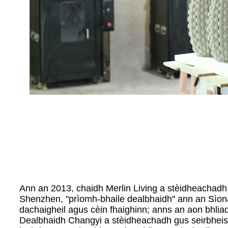
Ann an 2013, chaidh Merlin Living a stèidheachadh 
Shenzhen, "prìomh-bhaile dealbhaidh" ann an Sìon
dachaigheil agus cèin fhaighinn; anns an aon bhli
Dealbhaidh Changyi a stèidheachadh gus seirbheis 