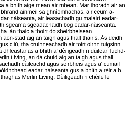
a a bhith aige mean air mhean. Mar thoradh air an
na bhrand ainmeil sa ghnìomhachas, air ceum a-
adar-nàiseanta, air leasachadh gu malairt eadar-
dh sgeama sgeadachaidh bog eadar-nàiseanta,
a làn thaic a thoirt do sheirbheisean
aon-stad aig an taigh agus thall thairis. Às deidh
s cliù, tha cruinneachadh air toirt oirnn tuigsinn
 dhleastanas a bhith a’ dèiligeadh ri dùilean luchd-
in Living, an dà chuid aig an taigh agus thall
leasachadh càileachd agus seirbheis agus a’ cumail
bòidhchead eadar-nàiseanta gus a bhith a rèir a h-
haghas Merlin Living. Dèiligeadh ri chèile le