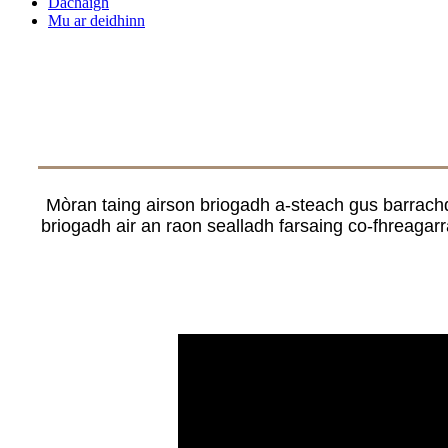
Dachaigh
Mu ar deidhinn
Mòran taing airson briogadh a-steach gus barrachd
briogadh air an raon sealladh farsaing co-fhreagar