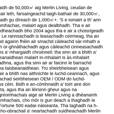
aidh de 50,000㎡ aig Merlin Living, ceudan de
air leth, farsaingeachd taigh-bathair de 30,000㎡,
adh gu dìreach de 1,000㎡+. 'S e iomairt a th' ann
mhachas, malairt agus dealbhadh. Tha e air
èidheachadh bho 2004 agus tha e air a choisrigeadh
 Le rannsachadh is leasachadh ceirmeag, tha an
hd againn fhèin air smachd càileachd sàr-mhath a
h ùr-ghnàthachadh agus càileachd cinneasachaidh
 a’ mhargaidh chruinneil; tha sinn air a bhith a’
eanaidhean malairt in-mhalairt is às-mhalairt
dhna, agus tha sinn air ar faicinn le barrachd
na taisbeanaidhean. Tro sheirbheisean agus
 air a bhith nas aithnichte le luchd-ceannach, agus
t seachad seirbheisean OEM / ODM do luchd-
 cèin. Bidh e an-còmhnaidh a’ toirt aire don
a, agus tha an lèirsinn gheur agus na
gnìomhachais aige air Merlin Living a dhèanamh
ìomhachais, cho mòr is gun deach a thaghadh le
rtune 500 eadar-nàiseanta. Tha taghadh na h-
t cho-obrachail a’ neartachadh suidheachadh Merlin