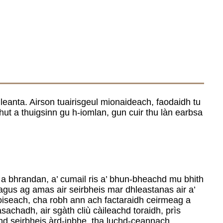
eanta. Airson tuairisgeul mionaideach, faodaidh tu
hut a thuigsinn gu h-iomlan, gun cuir thu làn earbsa
 a bhrandan, a’ cumail ris a’ bhun-bheachd mu bhith
agus ag amas air seirbheis mar dhleastanas air a’
iseach, cha robh ann ach factaraidh ceirmeag a
achadh, air sgàth cliù càileachd toraidh, prìs
hd seirbheis àrd-inbhe, tha luchd-ceannach