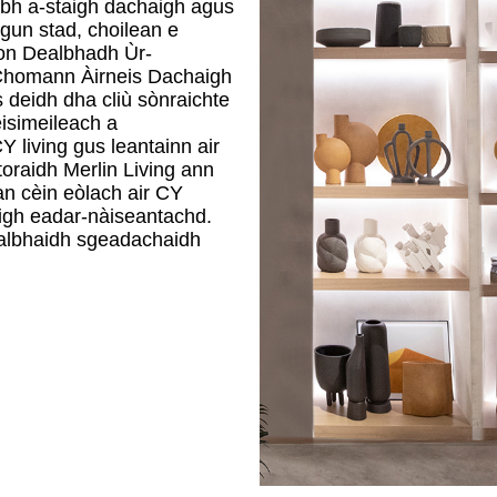
bh a-staigh dachaigh agus
gun stad, choilean e
son Dealbhadh Ùr-
 Chomann Àirneis Dachaigh
eidh dha cliù sònraichte
isimeileach a
 living gus leantainn air
toraidh Merlin Living ann
an cèin eòlach air CY
aigh eadar-nàiseantachd.
albhaidh sgeadachaidh