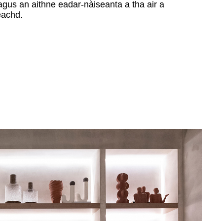
gus an aithne eadar-nàiseanta a tha air a
eachd.