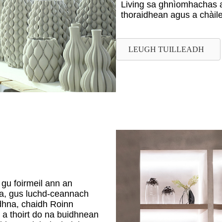
Living sa ghnìomhachas a
thoraidhean agus a chàil
LEUGH TUILLEADH
gu foirmeil ann an
a, gus luchd-ceannach
adhna, chaidh Roinn
a thoirt do na buidhnean