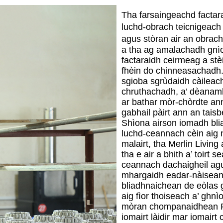
Tha farsaingeachd factar
luchd-obrach teicnigeach 
agus stòran air an obrach
a tha ag amalachadh gnìo
factaraidh ceirmeag a st
fhèin do chinneasachadh.
sgioba sgrùdaidh càileac
chruthachadh, a’ dèanam
ar bathar mòr-chòrdte anns
gabhail pàirt ann an taisb
Shìona airson iomadh blia
luchd-ceannach cèin aig 
malairt, tha Merlin Living
tha e air a bhith a’ toir
ceannach dachaigheil agus
mhargaidh eadar-nàiseant
bliadhnaichean de eòlas 
aig fìor thoiseach a’ ghn
mòran chompanaidhean Fo
iomairt làidir mar iomair