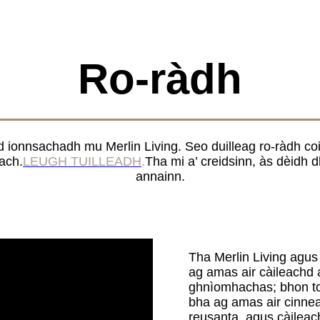
Ro-ràdh
 ionnsachadh mu Merlin Living. Seo duilleag ro-ràdh coil
rach.
LEUGH TUILLEADH
.
Tha mi a’ creidsinn, às dèidh d
annainn.
Tha Merlin Living agus
ag amas air càileachd 
ghnìomhachas; bhon to
bha ag amas air cinneas
reusanta, agus càileac