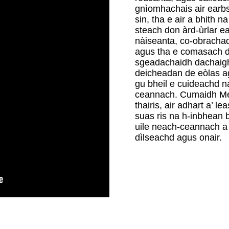
gnìomhachais air earbs
sin, tha e air a bhith 
steach don àrd-ùrlar e
nàiseanta, co-obracha
agus tha e comasach dh
sgeadachaidh dachaigh 
deicheadan de eòlas agu
gu bheil e cuideachd na
ceannach. Cumaidh Merl
thairis, air adhart a’ 
suas ris na h-inbhean 
uile neach-ceannach a t
dìlseachd agus onair.