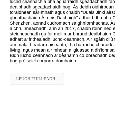
luchd-ceannach a bha ag iarraidh sgeadachadh tao
dealbhadh sgeadachaidh bog. Às deidh oidhirpean 
toraidhean sàr-mhath agus chaidh "Duais Jinxi air
ghnàthachaidh Àirneis Dachaigh" a thoirt dha bho
Shenzhen, aonad cudromach sa ghnìomhachas. Às d
a chruinneachadh, ann an 2017, chaidh roinn neo-e
stèidheachadh gu foirmeil mar bhrand dealbhaidh CY
adhart a’ frithealadh luchd-ceannach. Air sgàth cliù 
am malairt eadar-nàiseanta, tha barrachd charaide
living, agus mean air mhean a’ gluasad a dh’ionns
Bidh luchd-ceannach a’ dèanamh co-obrachadh de
bog pròiseict corporra domhainn.
LEUGH TUILLEADH