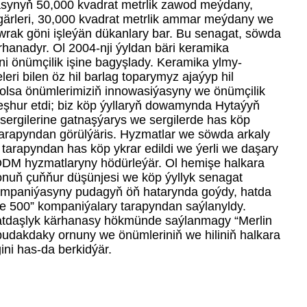
asynyň 50,000 kvadrat metrlik zawod meýdany,
şgärleri, 30,000 kvadrat metrlik ammar meýdany we
rak göni işleýän dükanlary bar. Bu senagat, söwda
rhanadyr. Ol 2004-nji ýyldan bäri keramika
i önümçilik işine bagyşlady. Keramika ylmy-
eri bilen öz hil barlag toparymyz ajaýyp hil
 bolsa önümlerimiziň innowasiýasyny we önümçilik
eşhur etdi; biz köp ýyllaryň dowamynda Hytaýyň
sergilerine gatnaşýarys we sergilerde has köp
 tarapyndan görülýäris. Hyzmatlar we söwda arkaly
r tarapyndan has köp ykrar edildi we ýerli we daşary
ODM hyzmatlaryny hödürleýär. Ol hemişe halkara
nuň çuňňur düşünjesi we köp ýyllyk senagat
” kompaniýasyny pudagyň öň hatarynda goýdy, hatda
ne 500” kompaniýalary tarapyndan saýlanyldy.
tdaşlyk kärhanasy hökmünde saýlanmagy “Merlin
udakdaky ornuny we önümleriniň we hiliniň halkara
ini has-da berkidýär.