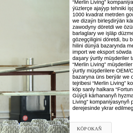
“Merlin Living” kompaniý
ýüzlerçe ajaýyp tehniki i
1000 kvadrat metrden gow
we dizaýn birleşdirýän kä
zawodyny döretdi we özün
barlaglary we işläp düzmel
gözegçiligini döretdi, bu
hilini dünýä bazarynda m
import we eksport söwda 
daşary ýurtly müşderiler
“Merlin Living” müşderile
ýurtly müşderilere OEM/
bazaryna üns berýär we o
tejribesi “Merlin Living
köp sanly halkara “Fortu
Güýçli kärhananyň hyzma
Living” kompaniýasynyň p
derejesinde ykrar edilmeg
KÖP OKAŇ