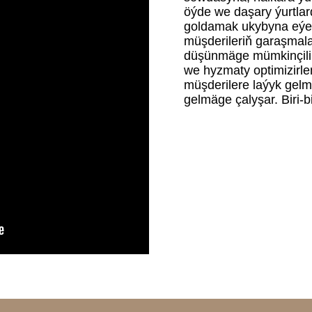
öýde we daşary ýurtlar
goldamak ukybyna eýe b
müşderileriň garaşmal
düşünmäge mümkinçilik b
we hyzmaty optimizirle
müşderilere laýyk gelme
gelmäge çalyşar. Biri-