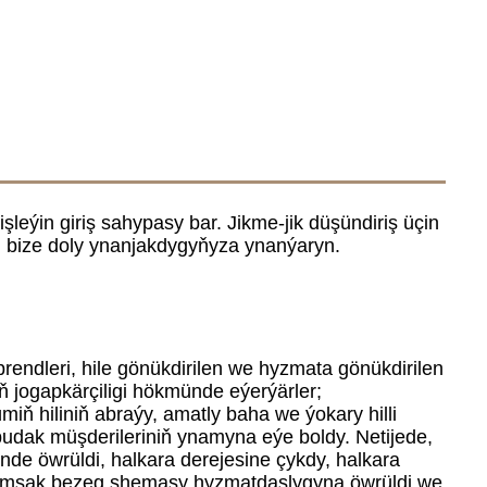
leýin giriş sahypasy bar. Jikme-jik düşündiriş üçin
 bize doly ynanjakdygyňyza ynanýaryn.
rendleri, hile gönükdirilen we hyzmata gönükdirilen
 jogapkärçiligi hökmünde eýerýärler;
iň hiliniň abraýy, amatly baha we ýokary hilli
 pudak müşderileriniň ynamyna eýe boldy. Netijede,
de öwrüldi, halkara derejesine çykdy, halkara
umşak bezeg shemasy hyzmatdaşlygyna öwrüldi we