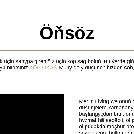
Öňsöz
 üçin sahypa gireniňiz üçin köp sag boluň. Bu ýerde giňiş
 bilersiňiz.
KÖP OKAŇ
.
Muny doly düşüneniňizden soň,
Merlin Living we onuň b
düşünjelere kärhananyň
başlangyçdan bäri, önüm
hyzmat hili sebäpli, ol
ol pudakda meşhur bren
söwdasyna, halkara ý