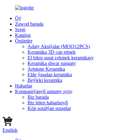
Öý
Zawod barada
Sergi
Katalog
Önümler
Adaty Aksiýalar (MOQ12PCS)
Keramika 3D çap etmek
El bilen surat çekmek keramikasy
Keramika diwar sungaty
Artstone Keramika
Elde ýasalan keramika
Beýleki keramika
Habarlar
Kompaniýanyň umumy syny
Biz barada
Biz bilen habarlaşyň
Köp soralýan soraglar
English