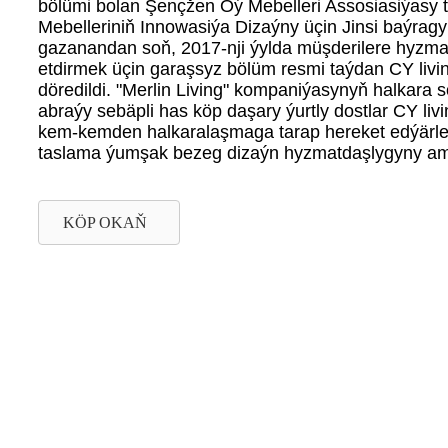
bölümi bolan Şençžen Öý Mebelleri Assosiasiýasy 
Mebelleriniň Innowasiýa Dizaýny üçin Jinsi baýragyny
gazanandan soň, 2017-nji ýylda müşderilere hyzm
etdirmek üçin garaşsyz bölüm resmi taýdan CY liv
döredildi. "Merlin Living" kompaniýasynyň halkar
abraýy sebäpli has köp daşary ýurtly dostlar CY livi
kem-kemden halkaralaşmaga tarap hereket edýärler.
taslama ýumşak bezeg dizaýn hyzmatdaşlygyny ama
KÖP OKAŇ