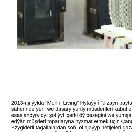
2013-nji ýylda "Merlin Living" Hytaýyň "dizaýn paý
şäherinde ýerli we daşary ýurtly müşderileri kabul 
esaslandyryldy; şol ýyl içerki öý bezegini we ýumş
edýän müşderi toparlaryna hyzmat etmek üçin Çangý
Yzygiderli tagallalardan soň, ol ajaýyp netijeleri 