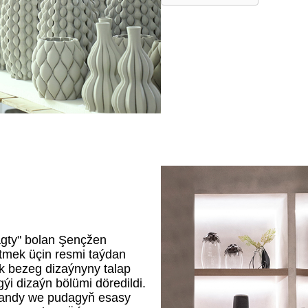
tagty" bolan Şençžen
etmek üçin resmi taýdan
ak bezeg dizaýnyny talap
i dizaýn bölümi döredildi.
gazandy we pudagyň esasy