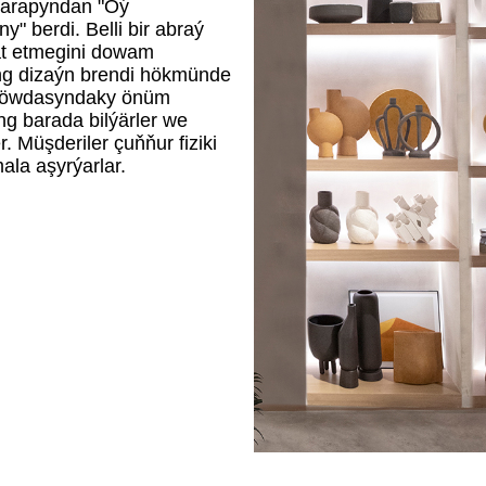
tarapyndan "Öý
" berdi. Belli bir abraý
at etmegini dowam
ing dizaýn brendi hökmünde
a söwdasyndaky önüm
ng barada bilýärler we
 Müşderiler çuňňur fiziki
la aşyrýarlar.