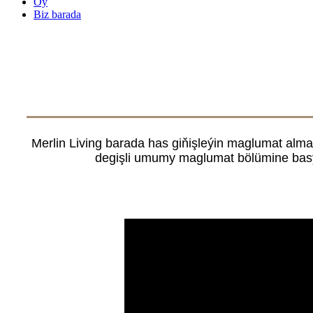
Öý
Biz barada
Merlin Living barada has giňişleýin maglumat almak
degişli umumy maglumat bölümine basyp