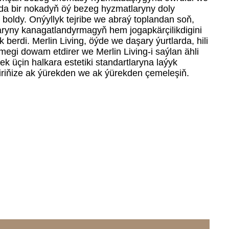
da bir nokadyň öý bezeg hyzmatlaryny doly
oldy. Onýyllyk tejribe we abraý toplandan soň,
aryny kanagatlandyrmagyň hem jogapkärçilikdigini
erdi. Merlin Living, öýde we daşary ýurtlarda, hili
megi dowam etdirer we Merlin Living-i saýlan ähli
k üçin halkara estetiki standartlaryna laýyk
biriňize ak ýürekden we ak ýürekden çemeleşiň.