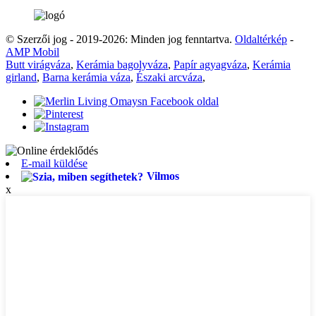
© Szerzői jog - 2019-2026: Minden jog fenntartva.
Oldaltérkép
-
AMP Mobil
Butt virágváza
,
Kerámia bagolyváza
,
Papír agyagváza
,
Kerámia
girland
,
Barna kerámia váza
,
Északi arcváza
,
E-mail küldése
Vilmos
x