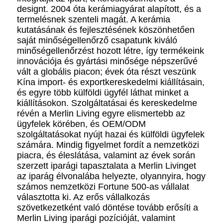
designt. 2004 óta kerámiagyárat alapított, és a
termelésnek szenteli magát. A kerámia
kutatásának és fejlesztésének köszönhetően
saját minőségellenőrző csapatunk kiváló
minőségellenőrzést hozott létre, így termékeink
innovációja és gyártási minősége népszerűvé
vált a globális piacon; évek óta részt veszünk
Kína import- és exportkereskedelmi kiállításain,
és egyre több külföldi ügyfél láthat minket a
kiállításokon. Szolgáltatásai és kereskedelme
révén a Merlin Living egyre elismertebb az
ügyfelek körében, és OEM/ODM
szolgáltatásokat nyújt hazai és külföldi ügyfelek
számára. Mindig figyelmet fordít a nemzetközi
piacra, és éleslátása, valamint az évek során
szerzett iparági tapasztalata a Merlin Livinget
az iparág élvonalába helyezte, olyannyira, hogy
számos nemzetközi Fortune 500-as vállalat
választotta ki. Az erős vállalkozás
szövetkezetként való döntése tovább erősíti a
Merlin Living iparági pozícióját, valamint