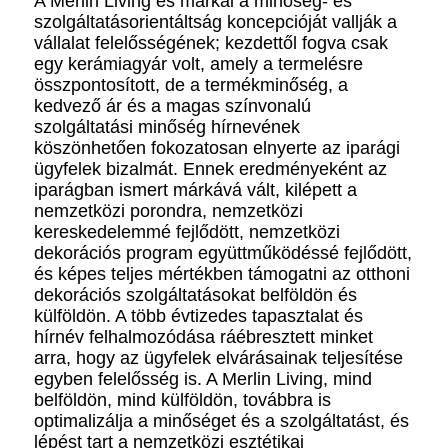
A Merlin Living és márkái a minőség- és
szolgáltatásorientáltság koncepcióját vallják a
vállalat felelősségének; kezdettől fogva csak
egy kerámiagyár volt, amely a termelésre
összpontosított, de a termékminőség, a
kedvező ár és a magas színvonalú
szolgáltatási minőség hírnevének
köszönhetően fokozatosan elnyerte az iparági
ügyfelek bizalmát. Ennek eredményeként az
iparágban ismert márkává vált, kilépett a
nemzetközi porondra, nemzetközi
kereskedelemmé fejlődött, nemzetközi
dekorációs program együttműködéssé fejlődött,
és képes teljes mértékben támogatni az otthoni
dekorációs szolgáltatásokat belföldön és
külföldön. A több évtizedes tapasztalat és
hírnév felhalmozódása ráébresztett minket
arra, hogy az ügyfelek elvárásainak teljesítése
egyben felelősség is. A Merlin Living, mind
belföldön, mind külföldön, továbbra is
optimalizálja a minőséget és a szolgáltatást, és
lépést tart a nemzetközi esztétikai