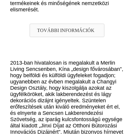
termékeinek és minőségének nemzetközi
elismerését.
TOVÁBBI INFORMÁCIÓK
2013-ban hivatalosan is megalakult a Merlin
Living Sencsenben, Kína „design fővárosában”,
hogy belföldi és külföldi ügyfeleket fogadjon;
ugyanebben az évben megalakult a Changyi
Design Osztály, hogy kiszolgálja azokat az
ügyfélköröket, akik lakberendezést és lágy
dekorációs dizájnt igényeltek. Szüntelen
erőfeszítések után kiváló eredményeket ért el,
és elnyerte a Sencsen Lakberendezési
Szövetség, az iparág kulcsfontosságú egysége
által kiadott „Jinxi Díjat az Otthoni Bútorozási
Innovációs Dizájnért”. Miután bizonyos hírnevet