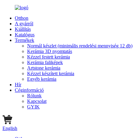
Otthon
A gyárról
Kiállítás
Katalógus
Termékek
Normál készlet (minimális rendelési mennyiség 12 db)
Kerámia 3D nyomtatás
Kézzel festett kerámia
Kerámia faliképek
Artstone kerámia
Kézzel készített kerámia
Egyéb kerámia
Hír
Céginformáció
Rólunk
Kapcsolat
GYIK
English