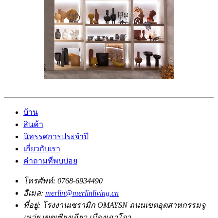
บ้าน
สินค้า
นิทรรศการประจำปี
เกี่ยวกับเรา
คำถามที่พบบ่อย
โทรศัพท์:
0768-6934490
อีเมล:
merlin@merlinliving.cn
ที่อยู่:
โรงงานเซรามิก OMAYSN ถนนเขตอุตสาหกรรมจู
เหว่ย เขตเซียงเฉียว เมืองเฉาโจว