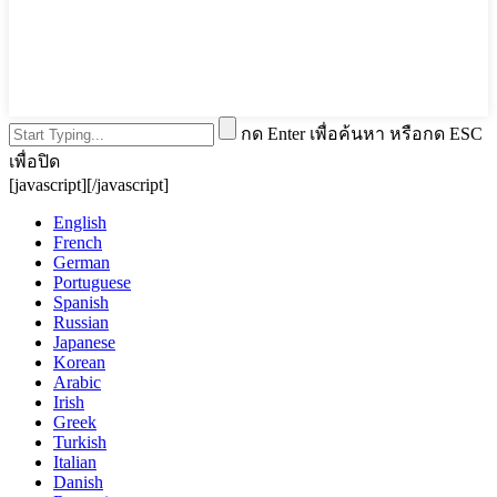
กด Enter เพื่อค้นหา หรือกด ESC
เพื่อปิด
[javascript]
[/javascript]
English
French
German
Portuguese
Spanish
Russian
Japanese
Korean
Arabic
Irish
Greek
Turkish
Italian
Danish