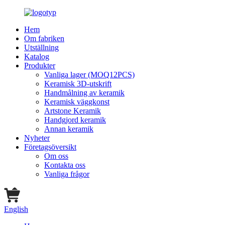
Hem
Om fabriken
Utställning
Katalog
Produkter
Vanliga lager (MOQ12PCS)
Keramisk 3D-utskrift
Handmålning av keramik
Keramisk väggkonst
Artstone Keramik
Handgjord keramik
Annan keramik
Nyheter
Företagsöversikt
Om oss
Kontakta oss
Vanliga frågor
English