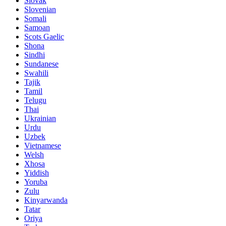
Slovak
Slovenian
Somali
Samoan
Scots Gaelic
Shona
Sindhi
Sundanese
Swahili
Tajik
Tamil
Telugu
Thai
Ukrainian
Urdu
Uzbek
Vietnamese
Welsh
Xhosa
Yiddish
Yoruba
Zulu
Kinyarwanda
Tatar
Oriya