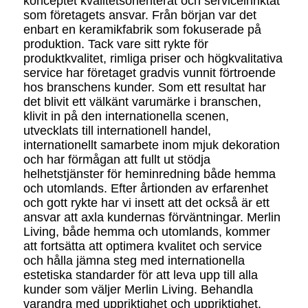
konceptet kvalitetsorienterat och serviceinriktat
som företagets ansvar. Från början var det
enbart en keramikfabrik som fokuserade på
produktion. Tack vare sitt rykte för
produktkvalitet, rimliga priser och högkvalitativa
service har företaget gradvis vunnit förtroende
hos branschens kunder. Som ett resultat har
det blivit ett välkänt varumärke i branschen,
klivit in på den internationella scenen,
utvecklats till internationell handel,
internationellt samarbete inom mjuk dekoration
och har förmågan att fullt ut stödja
helhetstjänster för heminredning både hemma
och utomlands. Efter årtionden av erfarenhet
och gott rykte har vi insett att det också är ett
ansvar att axla kundernas förväntningar. Merlin
Living, både hemma och utomlands, kommer
att fortsätta att optimera kvalitet och service
och hålla jämna steg med internationella
estetiska standarder för att leva upp till alla
kunder som väljer Merlin Living. Behandla
varandra med uppriktighet och uppriktighet.