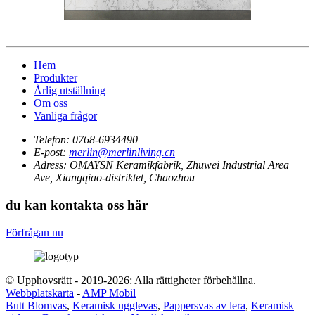
Hem
Produkter
Årlig utställning
Om oss
Vanliga frågor
Telefon:
0768-6934490
E-post:
merlin@merlinliving.cn
Adress:
OMAYSN Keramikfabrik, Zhuwei Industrial Area
Ave, Xiangqiao-distriktet, Chaozhou
du kan kontakta oss här
Förfrågan nu
© Upphovsrätt - 2019-2026: Alla rättigheter förbehållna.
Webbplatskarta
-
AMP Mobil
Butt Blomvas
,
Keramisk ugglevas
,
Pappersvas av lera
,
Keramisk