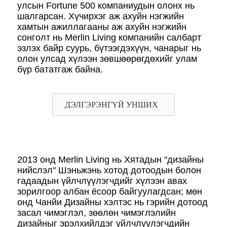
улсын Fortune 500 компаниудын олонх нь
шалгарсан. Хүчирхэг аж ахуйн нэгжийн
хамтын ажиллагааны аж ахуйн нэгжийн
сонголт нь Merlin Living компанийн салбарт
эзлэх байр суурь, бүтээгдэхүүн, чанарыг нь
олон улсад хүлээн зөвшөөрөгдөхийг улам
бүр бататгаж байна.
ДЭЛГЭРЭНГҮЙ УНШИХ
2013 онд Merlin Living нь Хятадын "дизайны
нийслэл" Шэньжэнь хотод дотоодын болон
гадаадын үйлчлүүлэгчдийг хүлээн авах
зорилгоор албан ёсоор байгуулагдсан; мөн
онд Чанйи Дизайны хэлтэс нь гэрийн дотоод
засал чимэглэл, зөөлөн чимэглэлийн
дизайныг эрэлхийлдэг үйлчлүүлэгчдийн