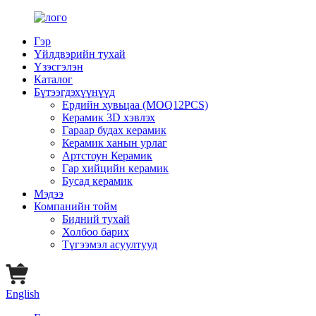
Гэр
Үйлдвэрийн тухай
Үзэсгэлэн
Каталог
Бүтээгдэхүүнүүд
Ердийн хувьцаа (MOQ12PCS)
Керамик 3D хэвлэх
Гараар будах керамик
Керамик ханын урлаг
Артстоун Керамик
Гар хийцийн керамик
Бусад керамик
Мэдээ
Компанийн тойм
Бидний тухай
Холбоо барих
Түгээмэл асуултууд
English