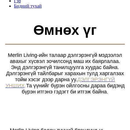
Гэр
Бидний тухай
Өмнөх үг
Merlin Living-ийн талаар дэлгэрэнгүй мэдээлэл
авахыг хүсвэл зочилсонд маш их баярлалаа.
Энд дэлгэрэнгүй танилцуулга хуудас байна.
Дэлгэрэнгүй тайлбарыг харахын тулд харгалзах
тойм хэсэг дээр дарна уу.
ДЭЛГЭРЭНГҮЙ
УНШИХ
.
Та үүнийг бүрэн ойлгосны дараа бидэнд
бүрэн итгэнэ гэдэгт би итгэж байна.