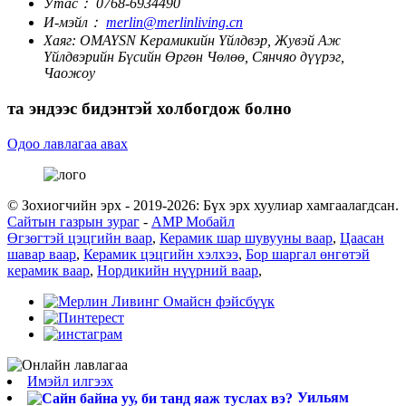
Утас：
0768-6934490
И-мэйл：
merlin@merlinliving.cn
Хаяг:
OMAYSN Керамикийн Үйлдвэр, Жувэй Аж
Үйлдвэрийн Бүсийн Өргөн Чөлөө, Сянчяо дүүрэг,
Чаожоу
та эндээс бидэнтэй холбогдож болно
Одоо лавлагаа авах
© Зохиогчийн эрх - 2019-2026: Бүх эрх хуулиар хамгаалагдсан.
Сайтын газрын зураг
-
AMP Мобайл
Өгзөгтэй цэцгийн ваар
,
Керамик шар шувууны ваар
,
Цаасан
шавар ваар
,
Керамик цэцгийн хэлхээ
,
Бор шаргал өнгөтэй
керамик ваар
,
Нордикийн нүүрний ваар
,
Имэйл илгээх
Уильям