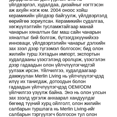
үйлдвэрлэл, худалдаа, дизайныг нэгтгэсэн
аж ахуйн нэгж юм. 2004 оноос хойш
керамикийн үйлдвэр байгуулж, үйлдвэрлэлд
өөрийгөө зориулсан. Керамикийн судалгаа,
хөгжүүлэлтийн тусламжтайгаар манай
чанарын хяналтын баг маш сайн чанарын
хяналтыг бий болгож, бүтээгдэхүүнийхээ
инноваци, үйлдвэрлэлийн чанарыг дэлхийн
зах зээл дээр түгээмэл болгосон; бид олон
жилийн турш Хятадын импорт, экспортын
худалдааны үзэсгэлэнд оролцож, үзэсгэлэн
дээр гадаадын олон үйлчлүүлэгчидтэй
уулзаж ирсэн. Үйлчилгээ, худалдаагаар
дамжуулан Merlin Living нь үйлчлүүлэгчдэд
илүү их танигдаж, дотоодын болон
гадаадын үйлчлүүлэгчдэд OEM/ODM
үйлчилгээ үзүүлж байна. Энэ нь олон улсын
зах зээлд үргэлж анхаарал хандуулдаг
бөгөөд түүний хурц ойлголт, олон жилийн
салбарын туршлага нь Merlin Living-ийг
салбарын тэргүүлэгч болгосон тул олон