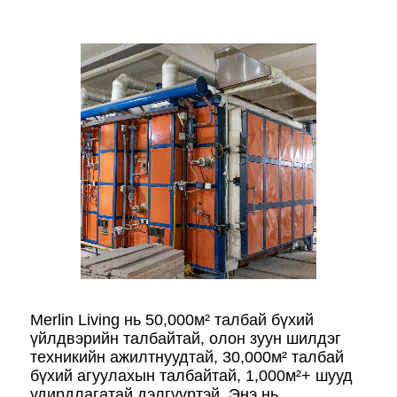
Merlin Living нь 50,000м² талбай бүхий
үйлдвэрийн талбайтай, олон зуун шилдэг
техникийн ажилтнуудтай, 30,000м² талбай
бүхий агуулахын талбайтай, 1,000м²+ шууд
удирдлагатай дэлгүүртэй. Энэ нь