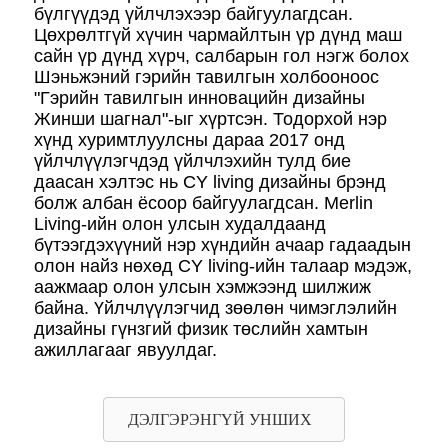
бүлгүүдэд үйлчлэхээр байгуулагдсан.
Цөхрөлтгүй хүчин чармайлтын үр дүнд маш
сайн үр дүнд хүрч, салбарын гол нэгж болох
Шэньжэний гэрийн тавилгын холбооноос
"Гэрийн тавилгын инновацийн дизайны
Жинши шагнал"-ыг хүртсэн. Тодорхой нэр
хүнд хуримтлуулсны дараа 2017 онд
үйлчлүүлэгчдэд үйлчлэхийн тулд бие
даасан хэлтэс нь CY living дизайны брэнд
болж албан ёсоор байгуулагдсан. Merlin
Living-ийн олон улсын худалдаанд
бүтээгдэхүүний нэр хүндийн ачаар гадаадын
олон найз нөхөд CY living-ийн талаар мэдэж,
аажмаар олон улсын хэмжээнд шилжиж
байна. Үйлчлүүлэгчид зөөлөн чимэглэлийн
дизайны гүнзгий физик төслийн хамтын
ажиллагааг явуулдаг.
ДЭЛГЭРЭНГҮЙ УНШИХ