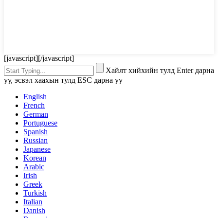
[javascript]
[/javascript]
Хайлт хийхийн тулд Enter дарна
уу, эсвэл хаахын тулд ESC дарна уу
English
French
German
Portuguese
Spanish
Russian
Japanese
Korean
Arabic
Irish
Greek
Turkish
Italian
Danish