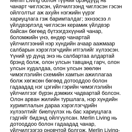
Merlin Living болон түүний брэндүүд нь
чанарт чиглэсэн, үйлчилгээнд чиглэсэн гэсэн
ойлголтыг аж ахуйн нэгжийн үүрэг
хариуцлага гэж баримталдаг; эхнээсээ л
үйлдвэрлэлд чиглэсэн керамик үйлдвэр
байсан бөгөөд бүтээгдэхүүний чанар,
боломжийн үнэ, өндөр чанартай
үйлчилгээний нэр хүндийн ачаар аажмаар
салбарын хэрэглэгчдийн итгэлийг хүлээсэн.
Үүний үр дүнд энэ нь салбартаа алдартай
брэнд болж, олон улсын тавцанд гарч, олон
улсын худалдаа, олон улсын зөөлөн
чимэглэлийн схемийн хамтын ажиллагаа
болж хөгжсөн бөгөөд дотооддоо болон
гадаадад нэг цэгийн гэрийн чимэглэлийн
үйлчилгээг бүрэн дэмжих чадвартай болсон.
Олон арван жилийн туршлага, нэр хүндийн
хуримтлалын дараа хэрэглэгчдийн
хүлээлтийг биелүүлэх нь бас хариуцлага
гэдгийг бидэнд ойлгуулсан. Merlin Living нь
дотооддоо болон гадаадад чанар,
үйлчилгээгээ оновчтой болгож, Merlin Living-