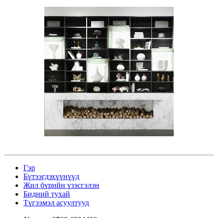
Гэр
Бүтээгдэхүүнүүд
Жил бүрийн үзэсгэлэн
Бидний тухай
Түгээмэл асуултууд